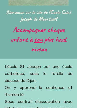
Bienvenue sur le site de l'Ecole Saint
Joseph de Meursault
Accompagner chaque
enfant à
son
plus haut
niveau
L'école St Joseph est une école
catholique, sous la tutelle du
diocèse de Dijon.
On y apprend la confiance et
l'humanité.
Sous contrat d'association avec