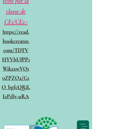
école par la
classe de
CE1/CE2 :
https://read.
bookcreator.
com/TDTV
HYVbUfPP1
WikzxwVQt
0ZPZO2/G1
O_bgfcQRiL
IzPdlv-uRA