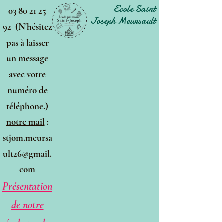
Ecole Saint
03 80 21 25
Joseph Meursault
92 (N'hésitez
pas à laisser
un message
avec votre
numéro de
téléphone.)
notre mail
:
stjom.meursa
ult26@gmail.
com
Présentation
de notre