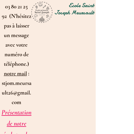
Ecole Saint
03 80 21 25
Joseph Meursault
92 (N'hésitez
pas à laisser
un message
avec votre
numéro de
téléphone.)
notre mail
:
stjom.meursa
ult26@gmail.
com
Présentation
de notre