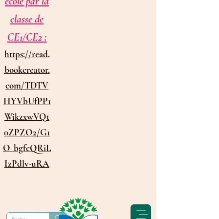
école par la
classe de
CE1/CE2 :
https://read.
bookcreator.
com/TDTV
HYVbUfPP1
WikzxwVQt
0ZPZO2/G1
O_bgfcQRiL
IzPdlv-uRA